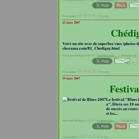
Vous aimez ?
0 vote
23 mars 2007
Chédig
Voici un site avec de superbes vues (photos d
chorama.com/81_Chedigny.html
Posté par chedigny à 08:57 -
Commentaires [
…
]
- Permalien [
#
]
Vous aimez ?
0 vote
19 mars 2007
Festiva
Le festival "Blues
a", fêtera ses 10 a
de succès au cours
et les...
Posté par chedigny à 13:17 -
Commentaires [
…
]
- Permalien [
#
]
Vous aimez ?
0 vote