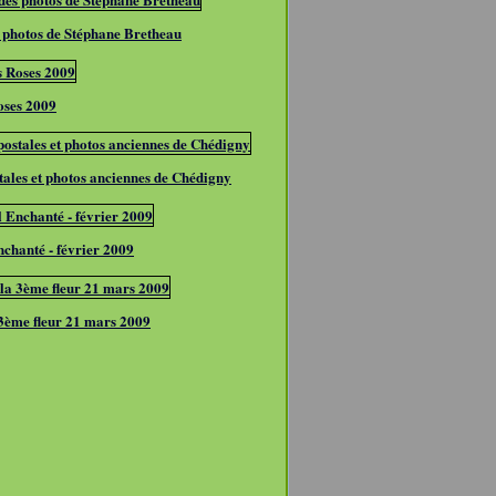
 photos de Stéphane Bretheau
oses 2009
tales et photos anciennes de Chédigny
chanté - février 2009
 3ème fleur 21 mars 2009