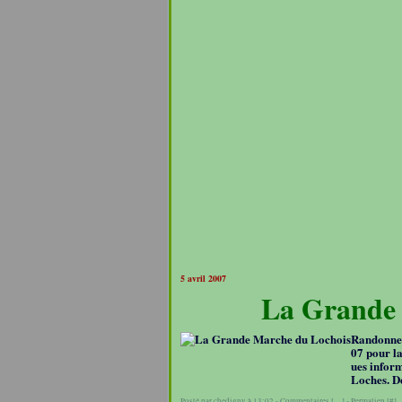
5 avril 2007
La Grande 
Randonneu
07 pour l
ues infor
Loches. De
Posté par chedigny à 13:02 -
Commentaires [
…
]
- Permalien [
#
]