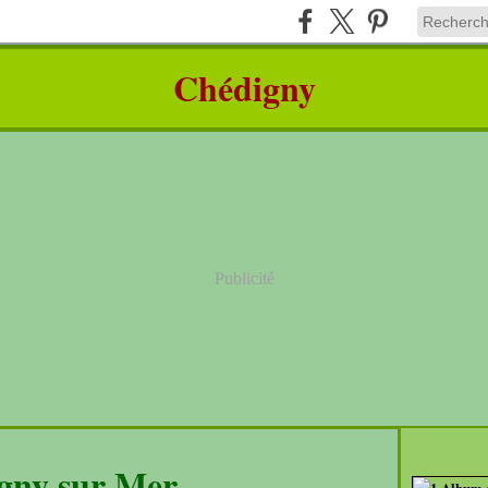
Chédigny
Publicité
ny sur Mer ...