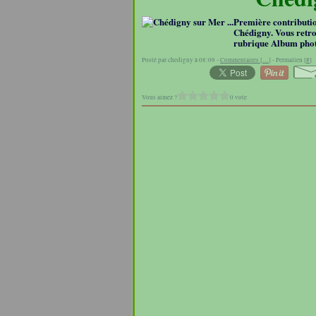
Première contribution
Chédigny. Vous retro
rubrique Album phot
Posté par chedigny à 08:09 -
Commentaires [
…
]
- Permalien [
#
]
Vous aimez ?
0 vote