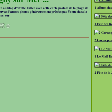
1 Album des
 au blog d'Yvette Vallée avec cette carte postale de la plage de
uvez d'autres photos généreusement prêtées pas Yvette dans la
os. sur
1 Fête des R
2 Cartes pos
1 Le Mail En
2 Fête de la