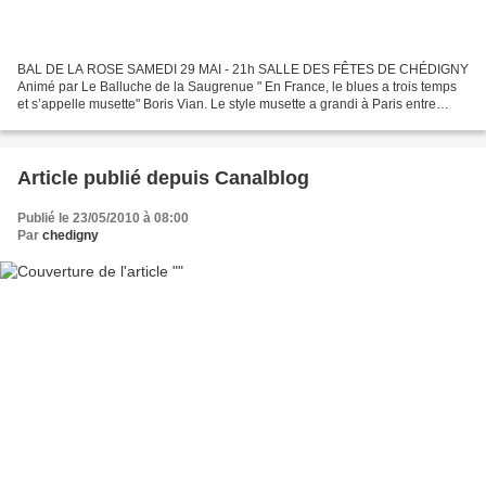
BAL DE LA ROSE SAMEDI 29 MAI - 21h SALLE DES FÊTES DE CHÉDIGNY
Animé par Le Balluche de la Saugrenue " En France, le blues a trois temps
et s’appelle musette" Boris Vian. Le style musette a grandi à Paris entre
1930 et 1950, de la rencontre entre les...
Article publié depuis Canalblog
Publié le 23/05/2010 à 08:00
Par
chedigny