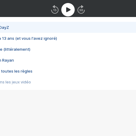
 DayZ
 a 13 ans (et vous l'avez ignoré)
e (littéralement)
im Rayan
 toutes les règles
s les jeux vidéo
us choquant de Rockstar ? - Le scandale BULLY
e plus moche de Steam
du RÊVE tourne au CAUCHEMAR
pendant 8 heures