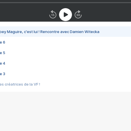
bey Maguire, c'est lui ! Rencontre avec Damien Witecka
e 6
e 5
e 4
e 3
s créatrices de la VF !
e 2
e 1
e Mektoub My Love arrive enfin ! Rencontre avec Shaïn Boumedine et Sal
i : après Toni en famille