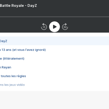
 Battle Royale - DayZ
 DayZ
 a 13 ans (et vous l'avez ignoré)
e (littéralement)
im Rayan
 toutes les règles
s les jeux vidéo
us choquant de Rockstar ? - Le scandale BULLY
e plus moche de Steam