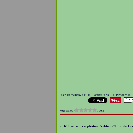
Posté par chedigny à 19:08 -
Commentaires [
…
]
- Permalien [
#
]
Vous aimez ?
0 vote