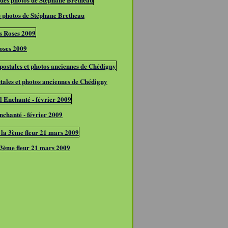
 photos de Stéphane Bretheau
Roses 2009
stales et photos anciennes de Chédigny
nchanté - février 2009
a 3ème fleur 21 mars 2009