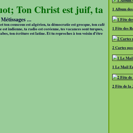
ot; Ton Christ est juif, ta
1 Album des
Métissages ...
e et ton couscous est algérien, ta démocratie est grecque, ton café
1 Fête des R
se est indienne, ta radio est coréenne, tes vacances sont turques,
abes, ton écriture est latine. Et tu reproches à ton voisin d'être
2 Cartes pos
1 Le Mail En
2 Fête de la