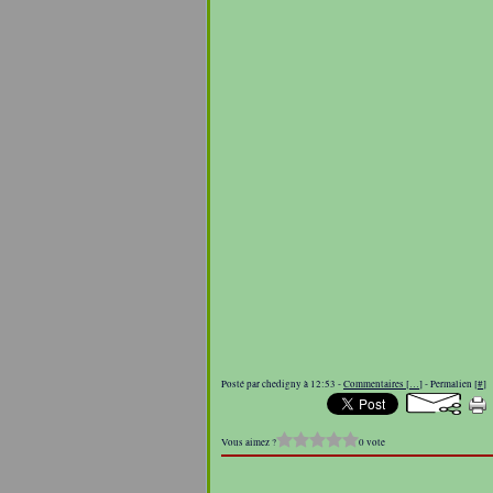
Posté par chedigny à 12:53 -
Commentaires [
…
]
- Permalien [
#
]
Vous aimez ?
0 vote