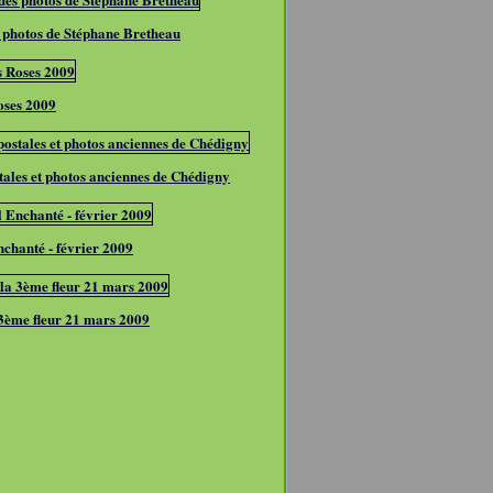
 photos de Stéphane Bretheau
oses 2009
tales et photos anciennes de Chédigny
chanté - février 2009
 3ème fleur 21 mars 2009