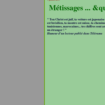
Métissages ... &qu
" Ton Christ est juif, ta voiture est japonais
est brésilien, ta montre est suisse, ta chemin
tunisiennes, marocaines... tes chiffres sont ar
un étranger ! "
Humeur d'un lecteur publié dans Télérama