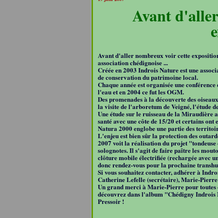
Avant d'alle
e
Avant d'aller nombreux voir cette exposition
association chédignoise ...
Créée en 2003 Indrois Nature est une associat
de conservation du patrimoine local.
Chaque année est organisée une conférence d
l'eau et en 2004 ce fut les OGM.
Des promenades à la découverte des oiseaux s
la visite de l'arboretum de Veigné, l'étude de
Une étude sur le ruisseau de la Miraudière a
santé avec une côte de 15/20 et certains ont e
Natura 2000 englobe une partie des territoi
L'enjeu est bien sûr la protection des outard
2007 voit la réalisation du projet "tondeuse 
solognotes. Il s'agit de faire paître les mout
clôture mobile électrifiée (rechargée avec u
donc rendez-vous pour la prochaine transhu
Si vous souhaitez contacter, adhérer à Indro
Catherine Lefelle (secrétaire), Marie-Pierre
Un grand merci à Marie-Pierre pour toutes c
découvrez dans l'album "Chédigny Indrois N
Pressoir !