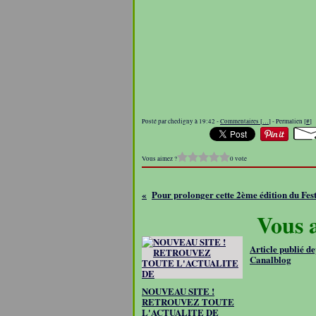
Posté par chedigny à 19:42 -
Commentaires [
…
]
- Permalien [
#
]
Vous aimez ?
0 vote
Pour prolonger cette 2ème édition du Fest
Vous a
Article publié de
Canalblog
NOUVEAU SITE !
RETROUVEZ TOUTE
L'ACTUALITE DE