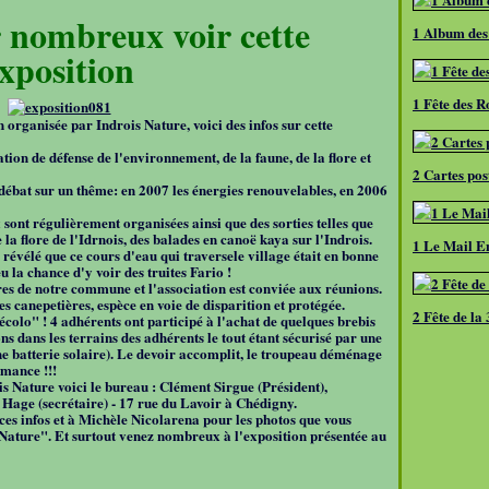
r nombreux voir cette
1 Album des
xposition
1 Fête des R
 organisée par Indrois Nature, voici des infos sur cette
ion de défense de l'environnement, de la faune, de la flore et
2 Cartes pos
ébat sur un thême: en 2007 les énergies renouvelables, en 2006
ont régulièrement organisées ainsi que des sorties telles que
 la flore de l'Idrnois, des balades en canoë kaya sur l'Indrois.
1 Le Mail En
 révélé que ce cours d'eau qui traversele village était en bonne
u la chance d'y voir des truites Fario !
res de notre commune et l'association est conviée aux réunions.
es canepetières, espèce en voie de disparition et protégée.
2 Fête de la
écolo" ! 4 adhérents ont participé à l'achat de quelques brebis
ons dans les terrains des adhérents le tout étant sécurisé par une
ne batterie solaire). Le devoir accomplit, le troupeau déménage
mance !!!
is Nature voici le bureau : Clément Sirgue (Président),
 Hage (secrétaire) - 17 rue du Lavoir à Chédigny.
es infos et à Michèle Nicolarena pour les photos que vous
ature". Et surtout venez nombreux à l'exposition présentée au