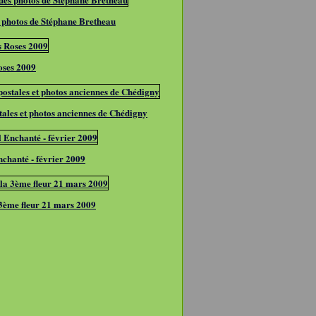
 photos de Stéphane Bretheau
oses 2009
tales et photos anciennes de Chédigny
chanté - février 2009
 3ème fleur 21 mars 2009